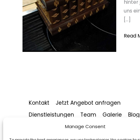
hinter
über
uns ei
Hausha
[…]
für
Senior
Read 
Kontakt
Jetzt Angebot anfragen
Dienstleistungen
Team
Galerie
Blog
Aktuelle Aktionen
News
Jobs
Manage Consent
To provide the best experiences, we use technologies like cookies to s