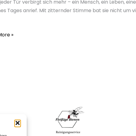
 jeder Tür verbirgt sich mehr – ein Mensch, ein Leben, ein
nes Tages anrief. Mit zitternder Stimme bat sie nicht um vi
ltshilfe
en
More »
tore