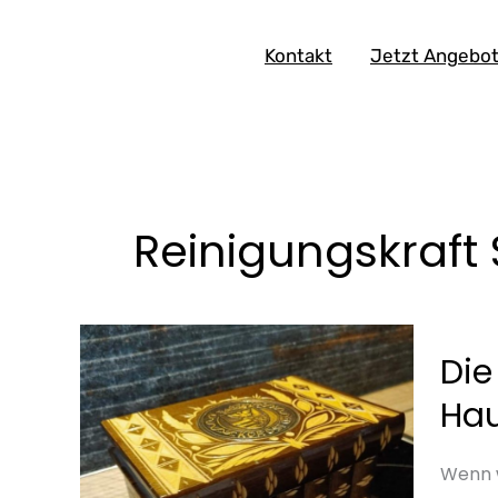
Skip
to
Kontakt
Jetzt Angebot
content
Reinigungskraft
Die
Die
Schac
–
Hau
Eine
berüh
Wenn w
Gesch