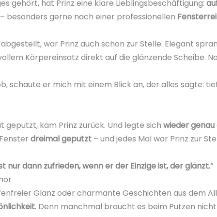
ges gehört, hat Prinz eine klare Lieblingsbeschäftigung:
au
– besonders gerne nach einer professionellen
Fensterre
gestellt, war Prinz auch schon zur Stelle. Elegant sprang
 vollem Körpereinsatz direkt auf die glänzende Scheibe. N
ob, schaute er mich mit einem Blick an, der alles sagte: tie
 geputzt, kam Prinz zurück. Und legte sich
wieder genau a
 Fenster
dreimal geputzt
– und jedes Mal war Prinz zur Stel
ist nur dann zufrieden, wenn er der Einzige ist, der glänzt.
“
mor
eifenfreier Glanz oder charmante Geschichten aus dem All
önlichkeit
. Denn manchmal braucht es beim Putzen nicht n