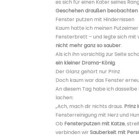
es sich für einen Kater seines Ran
Geschehen draußen beobachten
Fenster putzen mit Hindernissen
Kaum hatte ich meinen Putzeimer ab
Fensterbrett – und legte sich mit
nicht mehr ganz so sauber
.
Als ich ihn vorsichtig zur Seite sch
ein kleiner Drama-König
.
Der Glanz gehört nur Prinz
Doch kaum war das Fenster erneut
An diesem Tag habe ich dasselbe
lachen:
„Ach, mach dir nichts draus.
Prinz 
Fensterreinigung mit Herz und Hu
Ob
Fensterputzen mit Katze
, str
verbinden wir
Sauberkeit mit Pers