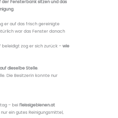
f der Fensterbank sitzen und das
inigung
.
 er auf das frisch gereinigte
atürlich war das Fenster danach
f beleidigt zog er sich zurück –
wie
uf dieselbe Stelle
.
le. Die Besitzerin konnte nur
tag – bei
fleissigebienen.at
ur ein gutes Reinigungsmittel,